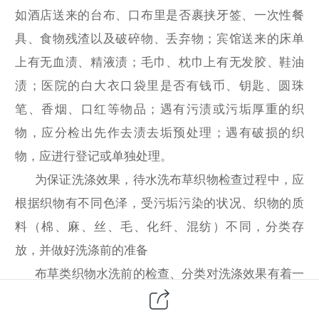
如酒店送来的台布、口布里是否裹挟牙签、一次性餐
具、食物残渣以及破碎物、丢弃物；宾馆送来的床单
上有无血渍、精液渍；毛巾、枕巾上有无发胶、鞋油
渍；医院的白大衣口袋里是否有钱币、钥匙、圆珠
笔、香烟、口红等物品；遇有污渍或污垢厚重的织
物，应分检出先作去渍去垢预处理；遇有破损的织
物，应进行登记或单独处理。
为保证洗涤效果，待水洗布草织物检查过程中，应
根据织物有不同色泽，受污垢污染的状况、织物的质
料（棉、麻、丝、毛、化纤、混纺）不同，分类存
放，并做好洗涤前的准备
布草类织物水洗前的检查、分类对洗涤效果有着一
定的影响，认真操作可必免布草返洗和损坏，造成不